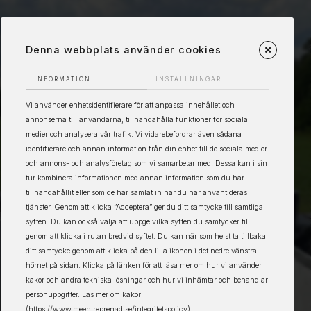
Denna webbplats använder cookies
INFORMATION
INSTÄLLNINGAR
Vi använder enhetsidentifierare för att anpassa innehållet och
annonserna till användarna, tillhandahålla funktioner för sociala
medier och analysera vår trafik. Vi vidarebefordrar även sådana
identifierare och annan information från din enhet till de sociala medier
och annons- och analysföretag som vi samarbetar med. Dessa kan i sin
tur kombinera informationen med annan information som du har
tillhandahållit eller som de har samlat in när du har använt deras
tjänster. Genom att klicka ”Acceptera” ger du ditt samtycke till samtliga
syften. Du kan också välja att uppge vilka syften du samtycker till
genom att klicka i rutan bredvid syftet. Du kan när som helst ta tillbaka
ditt samtycke genom att klicka på den lilla ikonen i det nedre vänstra
hörnet på sidan. Klicka på länken för att läsa mer om hur vi använder
kakor och andra tekniska lösningar och hur vi inhämtar och behandlar
personuppgifter. Läs mer om kakor
(
https://www.meentreprenad.se/integritetspolicy
)