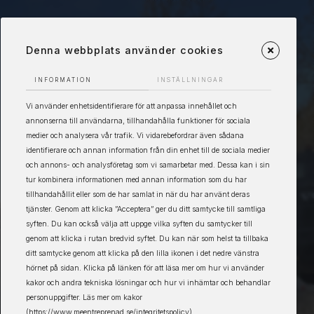
Denna webbplats använder cookies
INFORMATION
INSTÄLLNINGAR
Vi använder enhetsidentifierare för att anpassa innehållet och
annonserna till användarna, tillhandahålla funktioner för sociala
medier och analysera vår trafik. Vi vidarebefordrar även sådana
identifierare och annan information från din enhet till de sociala medier
och annons- och analysföretag som vi samarbetar med. Dessa kan i sin
tur kombinera informationen med annan information som du har
tillhandahållit eller som de har samlat in när du har använt deras
tjänster. Genom att klicka ”Acceptera” ger du ditt samtycke till samtliga
syften. Du kan också välja att uppge vilka syften du samtycker till
genom att klicka i rutan bredvid syftet. Du kan när som helst ta tillbaka
ditt samtycke genom att klicka på den lilla ikonen i det nedre vänstra
hörnet på sidan. Klicka på länken för att läsa mer om hur vi använder
kakor och andra tekniska lösningar och hur vi inhämtar och behandlar
personuppgifter. Läs mer om kakor
(
https://www.meentreprenad.se/integritetspolicy
)